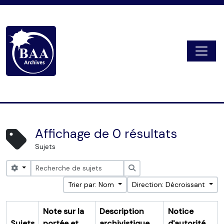
Skip to main content
Togg
Digital Archive
Affichage de 0 résultats
Sujets
Search options
Rechercher
Trier par: Nom
Direction: Décroissant
Note sur la
Description
Notice
Sujets
portée et
archivistique
d'autorité