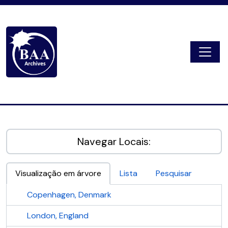
Skip to main content
Togg
Digital Archive
Navegar Locais:
Visualização em árvore
Lista
Pesquisar
Copenhagen, Denmark
London, England