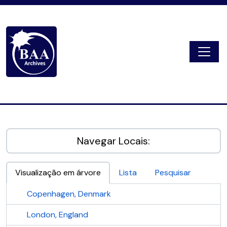
Skip to main content
Togg
Digital Archive
Navegar Locais:
Visualização em árvore
Lista
Pesquisar
Copenhagen, Denmark
London, England