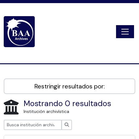
Skip to main content
Togg
Digital Archive
Restringir resultados por:
Mostrando 0 resultados
Institución archivística
Búsqueda