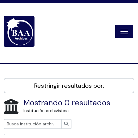
Skip to main content
Togg
Digital Archive
Restringir resultados por:
Mostrando 0 resultados
Institución archivística
Búsqueda