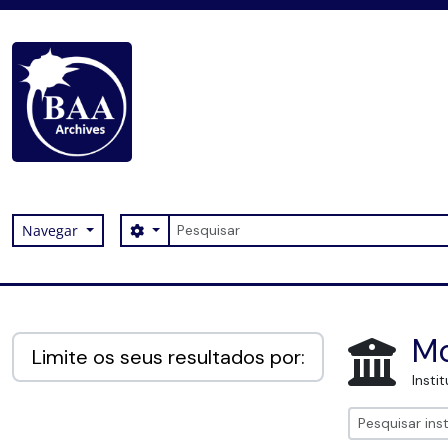
Skip to main content
Pesquisar
Search options
Navegar
Digital Archive
Mo
Limite os seus resultados por:
Insti