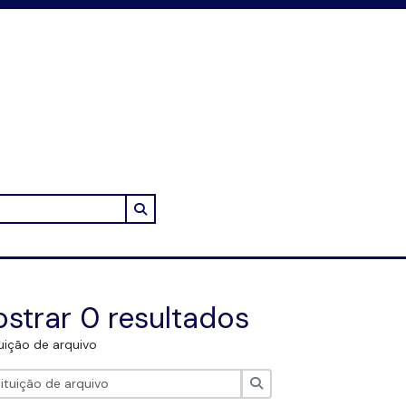
Search in browse page
strar 0 resultados
tuição de arquivo
Pesquisar