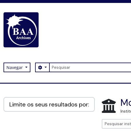
Skip to main content
Pesquisar
Search options
Navegar
Digital Archive
Mo
Limite os seus resultados por:
Insti