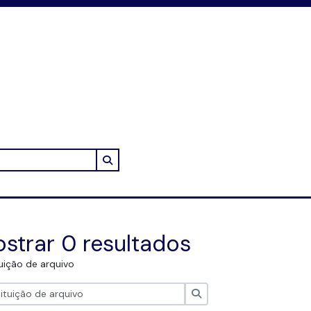
Search in browse page
strar 0 resultados
tuição de arquivo
Pesquisar