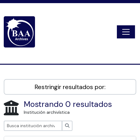
Skip to main content
Togg
Digital Archive
Restringir resultados por:
Mostrando 0 resultados
Institución archivística
Búsqueda