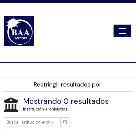
Skip to main content
Togg
Digital Archive
Restringir resultados por:
Mostrando 0 resultados
Institución archivística
Búsqueda