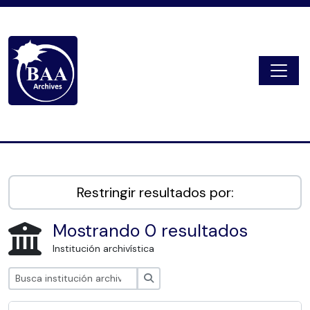
Skip to main content
Togg
Digital Archive
Restringir resultados por:
Mostrando 0 resultados
Institución archivística
Búsqueda